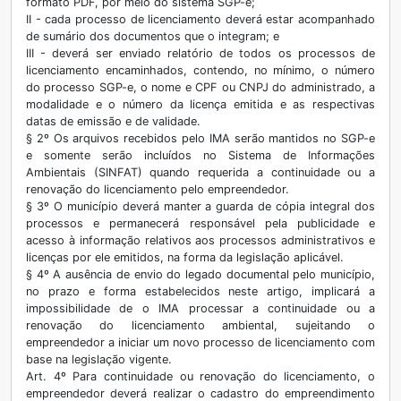
formato PDF, por meio do sistema SGP-e;
II - cada processo de licenciamento deverá estar acompanhado
de sumário dos documentos que o integram; e
III - deverá ser enviado relatório de todos os processos de
licenciamento encaminhados, contendo, no mínimo, o número
do processo SGP-e, o nome e CPF ou CNPJ do administrado, a
modalidade e o número da licença emitida e as respectivas
datas de emissão e de validade.
§ 2º Os arquivos recebidos pelo IMA serão mantidos no SGP-e
e somente serão incluídos no Sistema de Informações
Ambientais (SINFAT) quando requerida a continuidade ou a
renovação do licenciamento pelo empreendedor.
§ 3º O município deverá manter a guarda de cópia integral dos
processos e permanecerá responsável pela publicidade e
acesso à informação relativos aos processos administrativos e
licenças por ele emitidos, na forma da legislação aplicável.
§ 4º A ausência de envio do legado documental pelo município,
no prazo e forma estabelecidos neste artigo, implicará a
impossibilidade de o IMA processar a continuidade ou a
renovação do licenciamento ambiental, sujeitando o
empreendedor a iniciar um novo processo de licenciamento com
base na legislação vigente.
Art. 4º Para continuidade ou renovação do licenciamento, o
empreendedor deverá realizar o cadastro do empreendimento