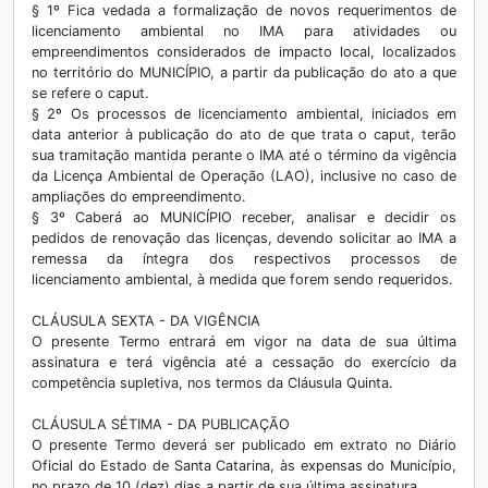
§ 1º Fica vedada a formalização de novos requerimentos de
licenciamento ambiental no IMA para atividades ou
empreendimentos considerados de impacto local, localizados
no território do MUNICÍPIO, a partir da publicação do ato a que
se refere o caput.
§ 2º Os processos de licenciamento ambiental, iniciados em
data anterior à publicação do ato de que trata o caput, terão
sua tramitação mantida perante o IMA até o término da vigência
da Licença Ambiental de Operação (LAO), inclusive no caso de
ampliações do empreendimento.
§ 3º Caberá ao MUNICÍPIO receber, analisar e decidir os
pedidos de renovação das licenças, devendo solicitar ao IMA a
remessa da íntegra dos respectivos processos de
licenciamento ambiental, à medida que forem sendo requeridos.
CLÁUSULA SEXTA - DA VIGÊNCIA
O presente Termo entrará em vigor na data de sua última
assinatura e terá vigência até a cessação do exercício da
competência supletiva, nos termos da Cláusula Quinta.
CLÁUSULA SÉTIMA - DA PUBLICAÇÃO
O presente Termo deverá ser publicado em extrato no Diário
Oficial do Estado de Santa Catarina, às expensas do Município,
no prazo de 10 (dez) dias a partir de sua última assinatura.