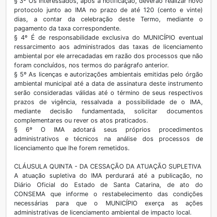
§ 3º Os interessados, após a notificação, deverão realizar novo
protocolo junto ao IMA no prazo de até 120 (cento e vinte)
dias, a contar da celebração deste Termo, mediante o
pagamento da taxa correspondente.
§ 4º É de responsabilidade exclusiva do MUNICÍPIO eventual
ressarcimento aos administrados das taxas de licenciamento
ambiental por ele arrecadadas em razão dos processos que não
foram concluídos, nos termos do parágrafo anterior.
§ 5º As licenças e autorizações ambientais emitidas pelo órgão
ambiental municipal até a data de assinatura deste instrumento
serão consideradas válidas até o término de seus respectivos
prazos de vigência, ressalvada a possibilidade de o IMA,
mediante decisão fundamentada, solicitar documentos
complementares ou rever os atos praticados.
§ 6º O IMA adotará seus próprios procedimentos
administrativos e técnicos na análise dos processos de
licenciamento que lhe forem remetidos.
CLÁUSULA QUINTA - DA CESSAÇÃO DA ATUAÇÃO SUPLETIVA
A atuação supletiva do IMA perdurará até a publicação, no
Diário Oficial do Estado de Santa Catarina, de ato do
CONSEMA que informe o restabelecimento das condições
necessárias para que o MUNICÍPIO exerça as ações
administrativas de licenciamento ambiental de impacto local.