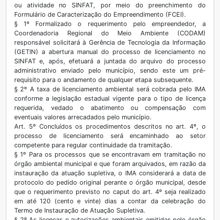
ou atividade no SINFAT, por meio do preenchimento do
Formulário de Caracterização do Empreendimento (FCEI).
§ 1º Formalizado o requerimento pelo empreendedor, a
Coordenadoria Regional do Meio Ambiente (CODAM)
responsável solicitará à Gerência de Tecnologia da Informação
(GETIN) a abertura manual do processo de licenciamento no
SINFAT e, após, efetuará a juntada do arquivo do processo
administrativo enviado pelo município, sendo este um pré-
requisito para o andamento de qualquer etapa subsequente.
§ 2º A taxa de licenciamento ambiental será cobrada pelo IMA
conforme a legislação estadual vigente para o tipo de licença
requerida, vedado o abatimento ou compensação com
eventuais valores arrecadados pelo município.
Art. 5º Concluídos os procedimentos descritos no art. 4º, o
processo de licenciamento será encaminhado ao setor
competente para regular continuidade da tramitação.
§ 1º Para os processos que se encontravam em tramitação no
órgão ambiental municipal e que foram arquivados, em razão da
instauração da atuação supletiva, o IMA considerará a data de
protocolo do pedido original perante o órgão municipal, desde
que o requerimento previsto no caput do art. 4º seja realizado
em até 120 (cento e vinte) dias a contar da celebração do
Termo de Instauração de Atuação Supletiva.
§ 2º As licenças e autorizações ambientais emitidas pelo órgão