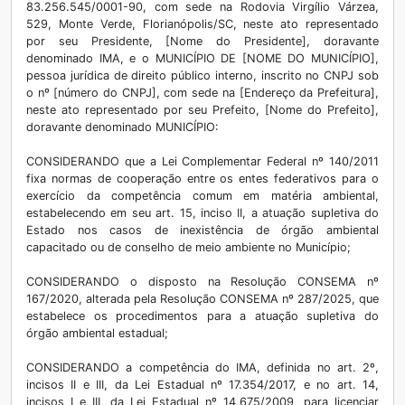
83.256.545/0001-90, com sede na Rodovia Virgílio Várzea,
529, Monte Verde, Florianópolis/SC, neste ato representado
por seu Presidente, [Nome do Presidente], doravante
denominado IMA, e o MUNICÍPIO DE [NOME DO MUNICÍPIO],
pessoa jurídica de direito público interno, inscrito no CNPJ sob
o nº [número do CNPJ], com sede na [Endereço da Prefeitura],
neste ato representado por seu Prefeito, [Nome do Prefeito],
doravante denominado MUNICÍPIO:
CONSIDERANDO que a Lei Complementar Federal nº 140/2011
fixa normas de cooperação entre os entes federativos para o
exercício da competência comum em matéria ambiental,
estabelecendo em seu art. 15, inciso II, a atuação supletiva do
Estado nos casos de inexistência de órgão ambiental
capacitado ou de conselho de meio ambiente no Município;
CONSIDERANDO o disposto na Resolução CONSEMA nº
167/2020, alterada pela Resolução CONSEMA nº 287/2025, que
estabelece os procedimentos para a atuação supletiva do
órgão ambiental estadual;
CONSIDERANDO a competência do IMA, definida no art. 2º,
incisos II e III, da Lei Estadual nº 17.354/2017, e no art. 14,
incisos I e III, da Lei Estadual nº 14.675/2009, para licenciar