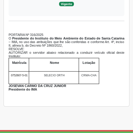
Vigente
PORTARIA Nº 316/2025
O
Presidente do Instituto do Meio Ambiente do Estado de Santa Catarina
– IMA, no uso das atribuições que lhe são conferidas e conforme Art. 4º, inciso
II, alínea b, do Decreto Nº 1860/2022,
RESOLVE:
AUTORIZAR o servidor abaixo relacionado a conduzir veículo oficial deste
Instituto:
Matrícula
Nome
Lotação
0752607-5-01
SELECIO ORTH
CRMA-CHA
JOSEVAN CARMO DA CRUZ JUNIOR
Presidente do IMA