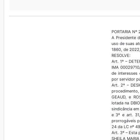
PORTARIA Nº 
A Presidente d
uso de suas atr
1860, de 2022
RESOLVE:
Art. 1º – DETE
IMA 00029710/
de interesses 
por servidor pú
Art. 2º – DES
procedimento,
GEAUD, e ROS
lotada na DBIO
sindicância em 
e 3º e art. 31
prorrogáveis p
24 da LC nº 49
Art. 3º – Esta 
SHEILA MARIA