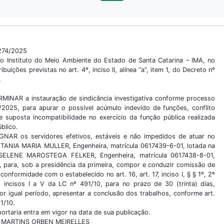
274/2025
o Instituto do Meio Ambiente do Estado de Santa Catarina – IMA, no
ibuições previstas no art. 4º, inciso II, alínea “a”, item 1, do Decreto nº
,
RMINAR a instauração de sindicância investigativa conforme processo
2025, para apurar o possível acúmulo indevido de funções, conflito
e suposta incompatibilidade no exercício da função pública realizada
blico.
IGNAR os servidores efetivos, estáveis e não impedidos de atuar no
 TANIA MARIA MULLER, Engenheira, matrícula 0617439-6-01, lotada na
ELENE MAROSTEGA FELKER, Engenheira, matrícula 0617438-8-01,
, para, sob a presidência da primeira, compor e conduzir comissão de
conformidade com o estabelecido no art. 16, art. 17, inciso I, § § 1º, 2º
, incisos I a V da LC nº 491/10, para no prazo de 30 (trinta) dias,
or igual período, apresentar a conclusão dos trabalhos, conforme art.
1/10.
portaria entra em vigor na data de sua publicação.
 MARTINS ORBEN MEIRELLES